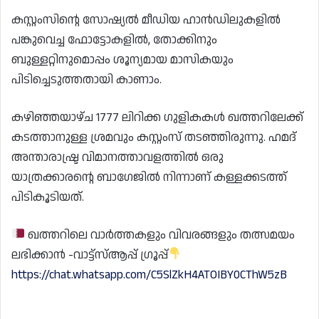
കസ്റ്റംസിന്റെ സോഷ്യൽ മീഡിയ ഹാൻഡിലുകളിൽ
പങ്കുവെച്ച ഫോട്ടോകളിൽ, തോക്കിനും
ബുള്ളറ്റിനുമൊപ്പം ശൂന്യമായ മാസികയും
പിടിച്ചെടുത്തതായി കാണാം.
കഴിഞ്ഞയാഴ്ച 1777 ലിറിക്ക ഗുളികകൾ ഖത്തറിലേക്ക്
കടത്താനുള്ള ശ്രമവും കസ്റ്റംസ് തടഞ്ഞിരുന്നു. ഹമദ്
അന്താരാഷ്ട്ര വിമാനത്താവളത്തിൽ ഒരു
യാത്രക്കാരന്റെ ബാഗേജിൽ നിന്നാണ് കള്ളക്കടത്ത്
പിടികൂടിയത്.
ഖത്തറിലെ വാർത്തകളും വിവരങ്ങളും തത്സമയം
ലഭിക്കാൻ -വാട്ട്സ്ആപ്പ് ഗ്രൂപ്പ്
https://chat.whatsapp.com/C5SlZkH4ATOIBY0CThW5zB