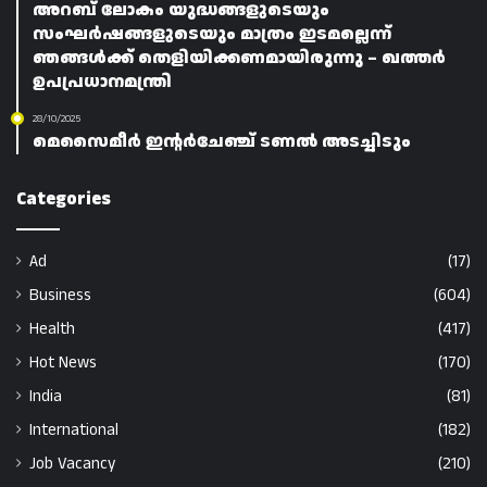
അറബ് ലോകം യുദ്ധങ്ങളുടെയും
സംഘർഷങ്ങളുടെയും മാത്രം ഇടമല്ലെന്ന്
ഞങ്ങൾക്ക് തെളിയിക്കണമായിരുന്നു – ഖത്തർ
ഉപപ്രധാനമന്ത്രി
28/10/2025
മെസൈമീർ ഇന്റർചേഞ്ച് ടണൽ അടച്ചിടും
Categories
Ad
(17)
Business
(604)
Health
(417)
Hot News
(170)
India
(81)
International
(182)
Job Vacancy
(210)