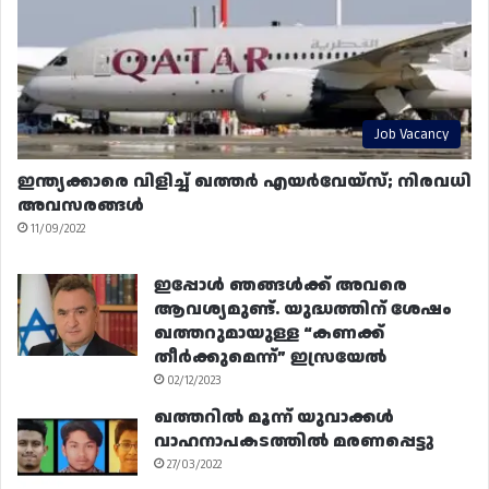
Job Vacancy
ഇന്ത്യക്കാരെ വിളിച്ച് ഖത്തർ എയർവേയ്‌സ്; നിരവധി
അവസരങ്ങൾ
11/09/2022
ഇപ്പോൾ ഞങ്ങൾക്ക് അവരെ
ആവശ്യമുണ്ട്. യുദ്ധത്തിന് ശേഷം
ഖത്തറുമായുള്ള “കണക്ക്
തീർക്കുമെന്ന്” ഇസ്രയേൽ
02/12/2023
ഖത്തറിൽ മൂന്ന് യുവാക്കൾ
വാഹനാപകടത്തിൽ മരണപ്പെട്ടു
27/03/2022