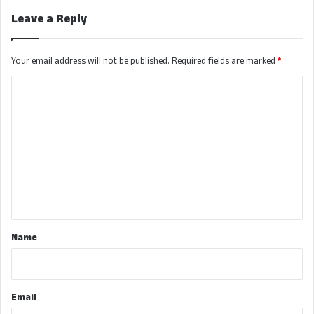
Leave a Reply
Your email address will not be published.
Required fields are marked
*
C
o
m
m
e
n
t
*
Name
Email