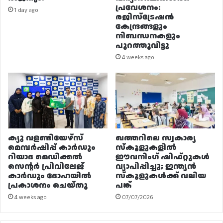
പ്രവേശനം:
1 day ago
രജിസ്ട്രേഷൻ
കേന്ദ്രങ്ങളും
നിബന്ധനകളും
പുറത്തുവിട്ടു
4 weeks ago
ക്യു വളണ്ടിയേഴ്‌സ്
ഖത്തറിലെ സ്വകാര്യ
മെമ്പർഷിപ്പ് കാർഡും
സ്കൂളുകളിൽ
റിയാദ മെഡിക്കൽ
ഈവനിംഗ് ഷിഫ്റ്റുകൾ
സെന്റർ പ്രിവിലേജ്
വ്യാപിപ്പിച്ചു; ഇന്ത്യൻ
കാർഡും ദോഹയിൽ
സ്കൂളുകൾക്ക് വലിയ
പ്രകാശനം ചെയ്തു
പങ്ക്
4 weeks ago
07/07/2026