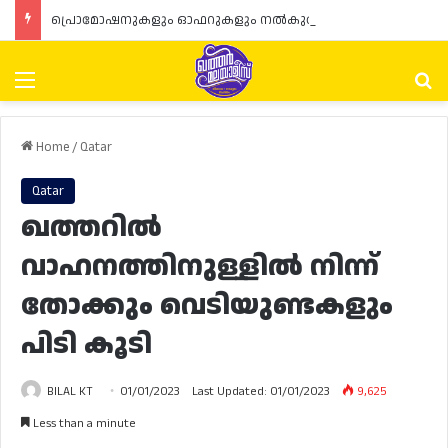
പ്രൊമോഷനുകളും ഓഫറുകളും നൽകുമ്പോൾ ഉപഭോക്താക്കളുടെ അവകാശങ്ങൾ ഉറപ്പാക്കണമെന്ന് ഖത്തർ വാണിജ്യ വ്യവസായ മന്ത്രാലയത്തിന്റെ (MoCI) നിർദ്ദേശം
Menu
Se
Home
/
Qatar
Qatar
ഖത്തറിൽ
വാഹനത്തിനുള്ളിൽ നിന്ന്
തോക്കും വെടിയുണ്ടകളും
പിടി കൂടി
BILAL KT
01/01/2023
Last Updated: 01/01/2023
9,625
Less than a minute