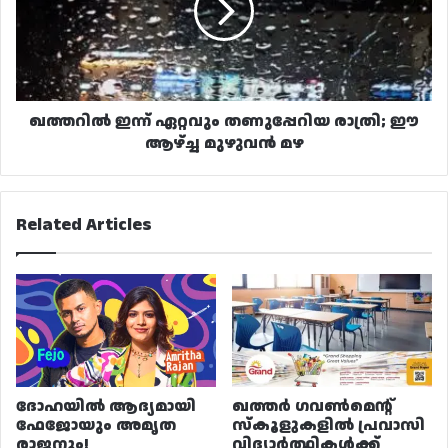
രാത്രി;
ഈ
ആഴ്ച്ച
മുഴുവൻ
മഴ
ഖത്തറിൽ ഇന്ന് ഏറ്റവും തണുപ്പേറിയ രാത്രി; ഈ
ആഴ്ച്ച മുഴുവൻ മഴ
Related Articles
ദോഹയിൽ ആദ്യമായി
ഖത്തർ ഗവൺമെന്റ്
ഫേജോയും അമൃത
സ്കൂളുകളിൽ പ്രവാസി
രാജനും!
വിദ്യാർത്ഥികൾക്ക്