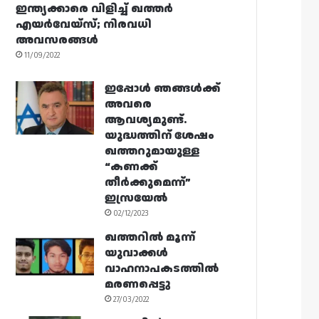
ഇന്ത്യക്കാരെ വിളിച്ച് ഖത്തർ
എയർവേയ്‌സ്; നിരവധി
അവസരങ്ങൾ
11/09/2022
ഇപ്പോൾ ഞങ്ങൾക്ക്
അവരെ
ആവശ്യമുണ്ട്.
യുദ്ധത്തിന് ശേഷം
ഖത്തറുമായുള്ള
“കണക്ക്
തീർക്കുമെന്ന്”
ഇസ്രയേൽ
02/12/2023
ഖത്തറിൽ മൂന്ന്
യുവാക്കൾ
വാഹനാപകടത്തിൽ
മരണപ്പെട്ടു
27/03/2022