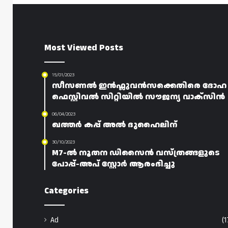
Most Viewed Posts
15/01/2023
സീസണൽ ഇൻഫ്ലുവൻസക്കെതിരെ ദോഹ
ഫെസ്റ്റിവൽ സിറ്റിയിൽ സൗജന്യ വാക്‌സിൻ
06/04/2023
ഖത്തർ കപ്പ് അൽ ദുഹൈലിന്
30/10/2023
M7-ൽ നൂതന ഡിസൈൻ വസ്ത്രങ്ങളുടെ
പോപ്പ്-അപ് സ്റ്റോർ ആരംഭിച്ചു
Categories
Ad
(1