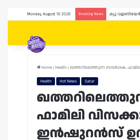
Monday, August 10 2026
Breaking News
ക്യു വളണ്ടിയേ
Home
/
Health
/
ഖത്തറിലെത്തുന്ന സന്ദർശക, ഫാമി
Health
Hot News
Qatar
ഖത്തറിലെത്തുന
ഫാമിലി വിസക്
ഇൻഷുറൻസ് ഉറപ