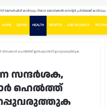
ഴ്‌സ് മെമ്പർഷിപ്പ് കാർഡും റിയാദ മെഡിക്കൽ സെന്റർ പ്രിവിലേജ് കാ
HOME
QATAR
HEALTH
SPORTS
JOB VACANCY
TECHN
Faceb
In
ലി വിസക്കാർ ഹെൽത്ത് ഇൻഷുറൻസ് ഉറപ്പുവരുത്തുക
്ന സന്ദർശക,
കാർ ഹെൽത്ത്
്പുവരുത്തുക