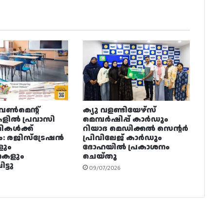
വൺമെന്റ്
ക്യു വളണ്ടിയേഴ്‌സ്
ളിൽ പ്രവാസി
മെമ്പർഷിപ്പ് കാർഡും
ഥികൾക്ക്
റിയാദ മെഡിക്കൽ സെന്റർ
ം: രജിസ്ട്രേഷൻ
പ്രിവിലേജ് കാർഡും
ളും
ദോഹയിൽ പ്രകാശനം
നകളും
ചെയ്തു
ട്ടു
09/07/2026