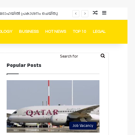
Random Article
Sidebar
ർഡും ദോഹയിൽ പ്രകാശനം ചെയ്തു
OLOGY
BUSINESS
HOT NEWS
TOP 10
LEGAL
ook
stagram
Telegram
Whatsapp
Random Article
Switch skin
Search
Login
Popular Posts
for
Job Vacancy