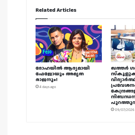
Related Articles
ദോഹയിൽ ആദ്യമായി
ഖത്തർ ഗ
ഫേജോയും അമൃത
സ്കൂളുക
രാജനും!
വിദ്യാർത്
പ്രവേശന
4 days ago
കേന്ദ്രങ്ങ
നിബന്ധ
പുറത്തുവി
09/07/2026