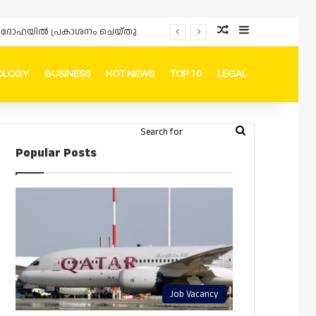
Random Article
Sidebar
പ്രൊമോഷനുകളും ഓഫറുകളും നൽകുമ്പോൾ ഉപഭോക്താക്കളുടെ അവകാശങ്ങൾ ഉറപ്പാക്കണമെന്ന് ഖത്തർ വാണിജ്യ വ്യവസായ മന്ത്രാലയത്തിന്റെ (MoCI) നിർദ്ദേശം
OLOGY
BUSINESS
HOT NEWS
TOP 10
LEGAL
ook
stagram
Telegram
Whatsapp
Random Article
Switch skin
Search
Login
Popular Posts
for
Job Vacancy