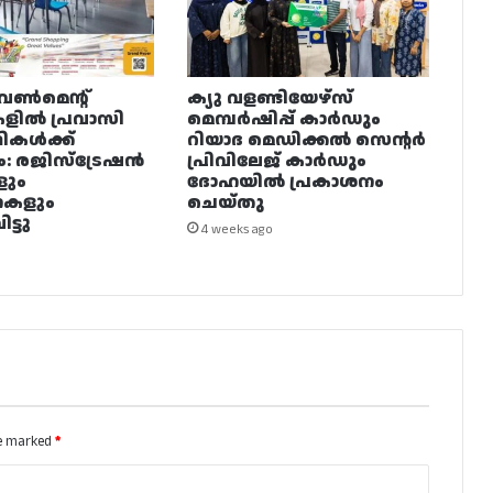
വൺമെന്റ്
ക്യു വളണ്ടിയേഴ്‌സ്
ളിൽ പ്രവാസി
മെമ്പർഷിപ്പ് കാർഡും
ഥികൾക്ക്
റിയാദ മെഡിക്കൽ സെന്റർ
ം: രജിസ്ട്രേഷൻ
പ്രിവിലേജ് കാർഡും
ളും
ദോഹയിൽ പ്രകാശനം
നകളും
ചെയ്തു
ട്ടു
4 weeks ago
re marked
*