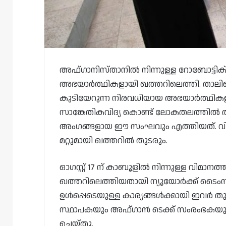
അഫ്ഗാനിസ്താനിൽ നിന്നുള്ള റോബോട്ടിക്
അഭയാർത്ഥികളായി ഖത്തറിലെത്തി. താലിബാ
കുടിയേറുന്ന നിരവധിയായ അഭയാർത്ഥികളുടെ
സാങ്കേതികവിദ്യ കൊണ്ട് ലോകതലത്തിൽ തന
അംഗങ്ങളായ ഈ സംഘവും എത്തിയത്. വിദ
മറ്റുമായി ഖത്തറിൽ തുടരും.
ഓഗസ്റ്റ് 17 ന് കാബൂളിൽ നിന്നുള്ള വിമ
ഖത്തറിലെത്തിയതായി ന്യൂയോർക്ക് ടൈംസ് ആ
ഉൾപ്പെടെയുള്ള കാര്യങ്ങൾക്കായി ഇവർ തുട
സ്ഥാപകയും അഫ്‌ഗാൻ ടെക്ക് സംരംഭകയുമായ
ചെയ്തു.