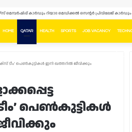
HOME
QATAR
HEALTH
SPORTS
JOB VACANCY
TECHN
Faceb
In
ക്‌സ് ടീം’ പെൺകുട്ടികൾ ഇനി ഖത്തറിൽ ജീവിക്കും
കപ്പെട്ട
 ടീം’ പെൺകുട്ടികൾ
ീവിക്കും