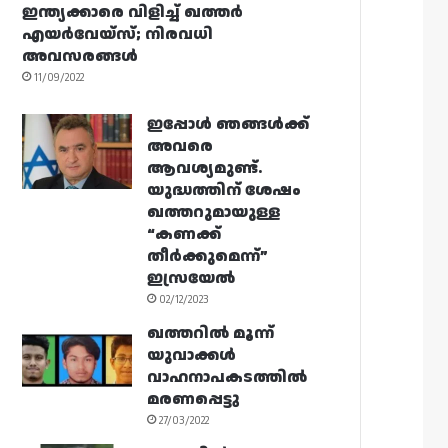
ഇന്ത്യക്കാരെ വിളിച്ച് ഖത്തർ
എയർവേയ്‌സ്; നിരവധി
അവസരങ്ങൾ
11/09/2022
ഇപ്പോൾ ഞങ്ങൾക്ക്
അവരെ
ആവശ്യമുണ്ട്.
യുദ്ധത്തിന് ശേഷം
ഖത്തറുമായുള്ള
“കണക്ക്
തീർക്കുമെന്ന്”
ഇസ്രയേൽ
02/12/2023
ഖത്തറിൽ മൂന്ന്
യുവാക്കൾ
വാഹനാപകടത്തിൽ
മരണപ്പെട്ടു
27/03/2022