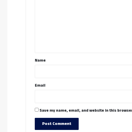
o
m
m
e
n
t
*
Name
Email
Save my name, email, and website in this browser