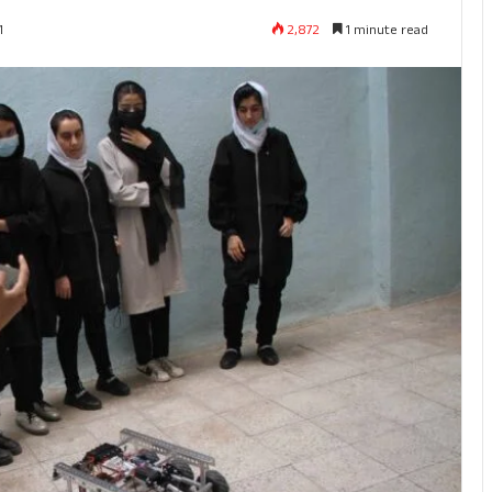
2,872
1 minute read
1