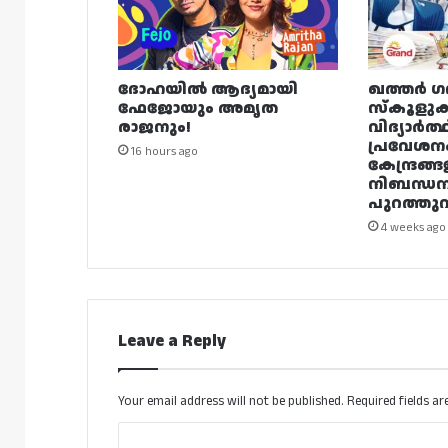
ദോഹയിൽ ആദ്യമായി
ഖത്തർ ഗ
ഫേജോയും അമൃത
സ്കൂളുക
രാജനും!
വിദ്യാർത്
പ്രവേശന
16 hours ago
കേന്ദ്രങ്ങ
നിബന്ധ
പുറത്തുവി
4 weeks ago
Leave a Reply
Your email address will not be published.
Required fields a
C