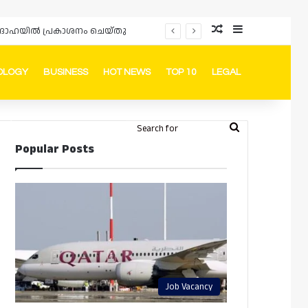
Random Article
Sidebar
ഡും ദോഹയിൽ പ്രകാശനം ചെയ്തു
OLOGY
BUSINESS
HOT NEWS
TOP 10
LEGAL
ook
stagram
Telegram
Whatsapp
Random Article
Switch skin
Search
Login
Popular Posts
for
Job Vacancy