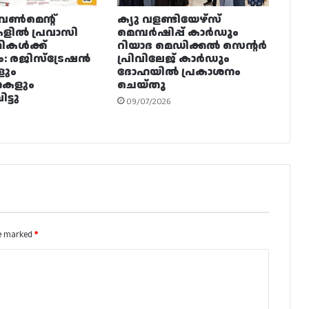
വൺമെന്റ്
ക്യു വളണ്ടിയേഴ്‌സ്
ളിൽ പ്രവാസി
മെമ്പർഷിപ്പ് കാർഡും
ഥികൾക്ക്
റിയാദ മെഡിക്കൽ സെന്റർ
ം: രജിസ്ട്രേഷൻ
പ്രിവിലേജ് കാർഡും
ളും
ദോഹയിൽ പ്രകാശനം
നകളും
ചെയ്തു
ട്ടു
09/07/2026
re marked
*