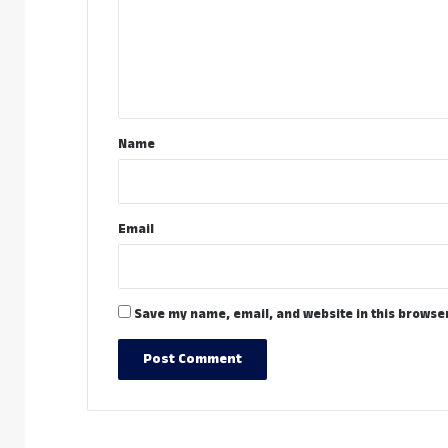
m
e
n
t
*
Name
Email
Save my name, email, and website in this browser