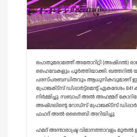
പൊതുമരാമത്ത് അതോറിറ്റി (അഷ്ഗൽ) രാജ്
ഹൈവേകളും പൂർത്തിയാക്കി. ഖത്തറിൽ യാ
പരസ്പരബന്ധിതവും ആധുനികവുമാണ് ഈ റ
പ്രോജക്‌ട്‌സ് ഡിപ്പാർട്ട്‌മെന്റ് ഏകദേശം
നിർമ്മിച്ചു. സബാഹ് അൽ അഹമ്മദ് കോറിഡ
അഷ്‌ഗലിന്റെ റോഡ്‌സ് പ്രോജക്‌ട്‌സ് ഡിപ്പാ
ഫഹദ് അൽ ഒതൈബി അറിയിച്ചു.
ഹമദ് അന്താരാഷ്ട്ര വിമാനത്താവളം മുതൽ 