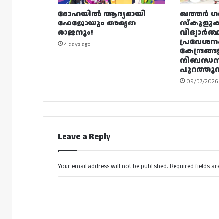
ദോഹയിൽ ആദ്യമായി
ഖത്തർ ഗ
ഫേജോയും അമൃത
സ്കൂളുക
രാജനും!
വിദ്യാർത്
പ്രവേശന
4 days ago
കേന്ദ്രങ്ങ
നിബന്ധ
പുറത്തുവി
09/07/2026
Leave a Reply
Your email address will not be published.
Required fields a
C
o
m