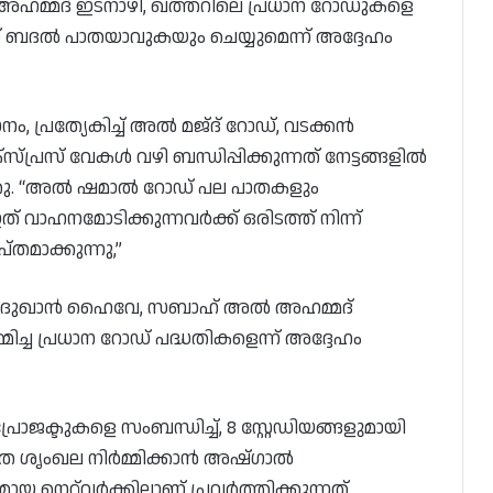
അഹമ്മദ് ഇടനാഴി, ഖത്തറിലെ പ്രധാന റോഡുകളെ
ന് ബദൽ പാതയാവുകയും ചെയ്യുമെന്ന് അദ്ദേഹം
പ്രത്യേകിച്ച് അൽ മജ്ദ് റോഡ്, വടക്കൻ
്രസ് വേകൾ വഴി ബന്ധിപ്പിക്കുന്നത് നേട്ടങ്ങളിൽ
്ഞു. “അൽ ഷമാൽ റോഡ് പല പാതകളും
 ഇത് വാഹനമോടിക്കുന്നവർക്ക് ഒരിടത്ത് നിന്ന്
്തമാക്കുന്നു,”
ോഡ്, ദുഖാൻ ഹൈവേ, സബാഹ് അൽ അഹമ്മദ്
ച പ്രധാന റോഡ് പദ്ധതികളെന്ന് അദ്ദേഹം
രോജക്ടുകളെ സംബന്ധിച്ച്, 8 സ്റ്റേഡിയങ്ങളുമായി
ത ശൃംഖല നിർമ്മിക്കാൻ അഷ്ഗാൽ
യ നെറ്റ്‌വർക്കിലാണ് പ്രവർത്തിക്കുന്നത്,