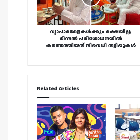
നിരവധി
തട്ടിപ്പുകൾ
വ്യാപാരമേളകൾക്കും രക്ഷയില്ല;
മിന്നൽ പരിശോധനയിൽ
കണ്ടെത്തിയത് നിരവധി തട്ടിപ്പുകൾ
Related Articles