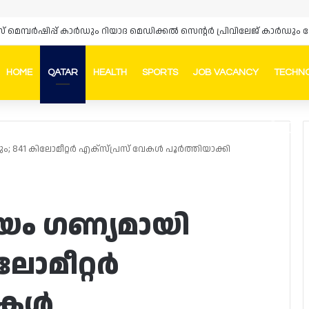
്‌സ് മെമ്പർഷിപ്പ് കാർഡും റിയാദ മെഡിക്കൽ സെന്റർ പ്രിവിലേജ് കാർ
HOME
QATAR
HEALTH
SPORTS
JOB VACANCY
TECHN
Faceb
In
; 841 കിലോമീറ്റർ എക്സ്പ്രസ് വേകൾ പൂർത്തിയാക്കി
യം ഗണ്യമായി
ലോമീറ്റർ
േകൾ