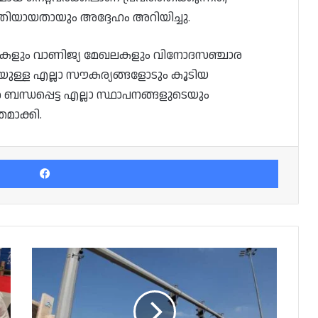
യായതായും അദ്ദേഹം അറിയിച്ചു.
േഷനുകളും വാണിജ്യ മേഖലകളും വിനോദസഞ്ചാര
െടെയുള്ള എല്ലാ സൗകര്യങ്ങളോടും കൂടിയ
ബന്ധപ്പെട്ട എല്ലാ സ്ഥാപനങ്ങളുടെയും
മാക്കി.
Facebook
കാൽനട
യാത്രക്കാരെ
നിരീക്ഷിക്കും,
വേണമെങ്കിൽ
സഹായിക്കും;