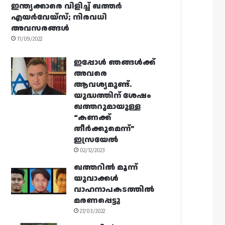
ഇന്ത്യക്കാരെ വിളിച്ച് ഖത്തർ
എയർവേയ്‌സ്; നിരവധി
അവസരങ്ങൾ
11/09/2022
ഇപ്പോൾ ഞങ്ങൾക്ക്
അവരെ
ആവശ്യമുണ്ട്.
യുദ്ധത്തിന് ശേഷം
ഖത്തറുമായുള്ള
“കണക്ക്
തീർക്കുമെന്ന്”
ഇസ്രയേൽ
02/12/2023
ഖത്തറിൽ മൂന്ന്
യുവാക്കൾ
വാഹനാപകടത്തിൽ
മരണപ്പെട്ടു
27/03/2022