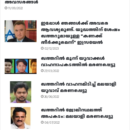
അവസരങ്ങൾ
11/09/2022
ഇപ്പോൾ ഞങ്ങൾക്ക് അവരെ
ആവശ്യമുണ്ട്. യുദ്ധത്തിന് ശേഷം
ഖത്തറുമായുള്ള “കണക്ക്
തീർക്കുമെന്ന്” ഇസ്രയേൽ
02/12/2023
ഖത്തറിൽ മൂന്ന് യുവാക്കൾ
വാഹനാപകടത്തിൽ മരണപ്പെട്ടു
27/03/2022
ഖത്തറിൽ വാഹനമിടിച്ച് മലയാളി
യുവാവ് മരണപ്പെട്ടു
26/06/2022
ഖത്തറിൽ ജോലിസ്ഥലത്ത്
അപകടം: മലയാളി മരണപ്പെട്ടു
04/07/2022