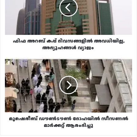
ദിവസങ്ങളിൽ
അവധിയില്ല,
അഭ്യൂഹങ്ങൾ
വ്യാജം
ഫിഫ അറബ് കപ്പ് ദിവസങ്ങളിൽ അവധിയില്ല,
അഭ്യൂഹങ്ങൾ വ്യാജം
മുഷെരീബ്
ഡൗൺടൗൺ
ദോഹയിൽ
സീസണൽ
മാർക്കറ്റ്
ആരംഭിച്ചു
മുഷെരീബ് ഡൗൺടൗൺ ദോഹയിൽ സീസണൽ
മാർക്കറ്റ് ആരംഭിച്ചു