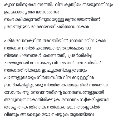
ക്യാമ്പയിനുകൾ നടത്തി. വില കൃത്വിമം തടയുന്നതിനും
ഉപഭോക്തൃ അവകാശങ്ങൾ
സംരക്ഷിക്കുന്നതിനുമായുള്ള മന്ത്രാലയത്തിന്റെ
ശ്രമങ്ങളുടെ ഭാഗമായാണ് പരിശോധനകൾ.
പരിശോധനകളിൽ അറബിയിൽ ഇൻവോയ്‌സുകൾ
നൽകുന്നതിൽ പരാജയപ്പെട്ടതുൾപ്പെടെ 103
നിയമലംഘനങ്ങൾ കണ്ടെത്തി; പ്രദർശിപ്പിച്ച
ചരക്കുമായി ബന്ധപ്പെട്ട വിവരങ്ങൾ അറബിയിൽ
നൽകാതിരിക്കുകല്ല; പച്ചക്കറികളുടെയും
പഴങ്ങളുടെയും നിർബന്ധിത വില ബുള്ളറ്റിൻ
പ്രദര്ശിപ്പിച്ചില്ല, ഒരു നിശ്ചിത കാലയളവിൽ നൽകിയ
സേവനം ആ സേവനത്തിന്റെ മാനദണ്ഡങ്ങളുമായി
അനുസൃതമാകാതിരിക്കുക, സേവനം സ്വീകരിച്ചയാൾ
അടച്ച തുക തിരികെ നൽകുകയോ അല്ലെങ്കിൽ
വീണ്ടും അടക്കുകയോ ചെയ്യുക തുടങ്ങിയവ