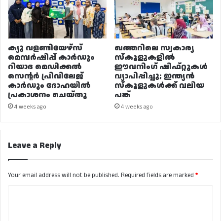
ക്യു വളണ്ടിയേഴ്‌സ്
ഖത്തറിലെ സ്വകാര്യ
മെമ്പർഷിപ്പ് കാർഡും
സ്കൂളുകളിൽ
റിയാദ മെഡിക്കൽ
ഈവനിംഗ് ഷിഫ്റ്റുകൾ
സെന്റർ പ്രിവിലേജ്
വ്യാപിപ്പിച്ചു; ഇന്ത്യൻ
കാർഡും ദോഹയിൽ
സ്കൂളുകൾക്ക് വലിയ
പ്രകാശനം ചെയ്തു
പങ്ക്
4 weeks ago
4 weeks ago
Leave a Reply
Your email address will not be published.
Required fields are marked
*
C
o