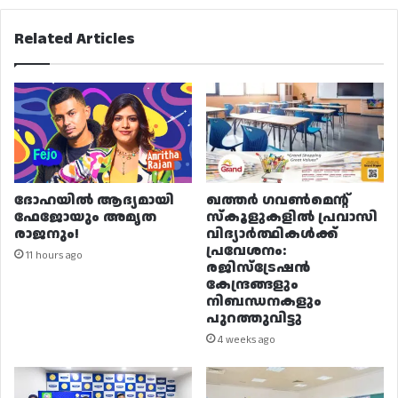
Related Articles
ദോഹയിൽ ആദ്യമായി
ഖത്തർ ഗവൺമെന്റ്
ഫേജോയും അമൃത
സ്കൂളുകളിൽ പ്രവാസി
രാജനും!
വിദ്യാർത്ഥികൾക്ക്
പ്രവേശനം:
11 hours ago
രജിസ്ട്രേഷൻ
കേന്ദ്രങ്ങളും
നിബന്ധനകളും
പുറത്തുവിട്ടു
4 weeks ago