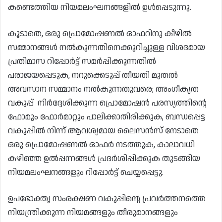
കണ്ടെത്തിയ നിയമലംഘനങ്ങളിൽ ഉൾപ്പെടുന്നു.
കൂടാതെ, ഒരു പ്രൊമോഷണൽ ഓഫറിനു കീഴിൽ
സമ്മാനങ്ങൾ നൽകുന്നതിനെക്കുറിച്ചുള്ള വിശദമായ
പ്രതിമാസ റിപ്പോർട്ട് സമർപ്പിക്കുന്നതിൽ
പരാജയപ്പെടുക, നറുക്കെടുപ്പ് തീയതി മുതൽ
അവസാന സമ്മാനം നൽകുന്നതുവരെ; അംഗീകൃത
വകുപ്പ് നിർദ്ദേശിക്കുന്ന പ്രൊമോഷൻ പരസ്യത്തിന്റെ
ഫോമും ഫോർമാറ്റും പാലിക്കാതിരിക്കുക, ബന്ധപ്പെട്ട
വകുപ്പിൽ നിന്ന് ആവശ്യമായ ലൈസൻസ് നേടാതെ
ഒരു പ്രൊമോഷണൽ ഓഫർ നടത്തുക, കാലാവധി
കഴിഞ്ഞ ഉൽപ്പന്നങ്ങൾ പ്രദർശിപ്പിക്കുക തുടങ്ങിയ
നിയമലംഘനങ്ങളും റിപ്പോർട്ട് ചെയ്യപ്പെട്ടു.
ഉപഭോക്തൃ സംരക്ഷണ വകുപ്പിന്റെ പ്രവർത്തനത്തെ
നിയന്ത്രിക്കുന്ന നിയമങ്ങളും തീരുമാനങ്ങളും