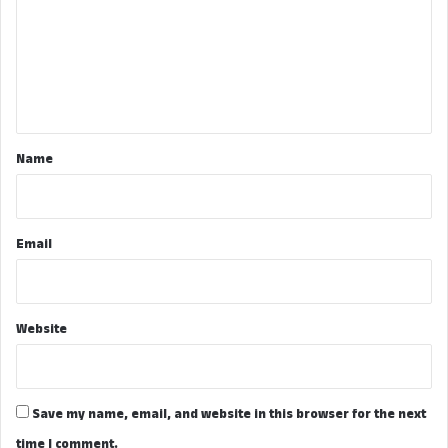
m
m
e
n
t
*
Name
Email
Website
Save my name, email, and website in this browser for the next
time I comment.