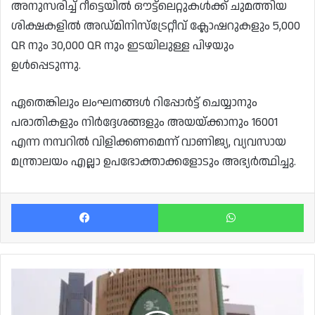
അനുസരിച്ച് റീട്ടെയിൽ ഔട്ട്‌ലെറ്റുകൾക്ക് ചുമത്തിയ
ശിക്ഷകളിൽ അഡ്മിനിസ്ട്രേറ്റീവ് ക്ലോഷറുകളും 5,000
QR നും 30,000 QR നും ഇടയിലുള്ള പിഴയും
ഉൾപ്പെടുന്നു.
ഏതെങ്കിലും ലംഘനങ്ങൾ റിപ്പോർട്ട് ചെയ്യാനും
പരാതികളും നിർദ്ദേശങ്ങളും അയയ്ക്കാനും 16001
എന്ന നമ്പറിൽ വിളിക്കണമെന്ന് വാണിജ്യ, വ്യവസായ
മന്ത്രാലയം എല്ലാ ഉപഭോക്താക്കളോടും അഭ്യർത്ഥിച്ചു.
Facebook
Wh
ഫിഫ
അറബ്
കപ്പ്