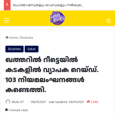
പ്രൊമോഷനുകളും ഓഫറുകളും നൽകുമ്പോൾ ഉപഭോക്താക്കളുടെ അവകാശങ്ങൾ ഉറപ്പാക്കണമെന്ന് ഖത്തർ വാണിജ്യ വ്യവസായ മന്ത്രാലയത്തിന്റെ (MoCI) നിർദ്ദേശം
Menu
Se
Home
/
Business
Business
Qatar
ഖത്തറിൽ റീട്ടെയിൽ
കടകളിൽ വ്യാപക റെയ്ഡ്.
103 നിയമലംഘനങ്ങൾ
കണ്ടെത്തി.
BILAL KT
08/11/2021
Last Updated: 08/11/2021
3,983
1 minute read