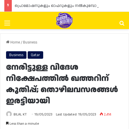
പ്രൊമോഷനുകളും ഓഫറുകളും നൽകുമ്പോൾ ഉപഭോക്താക്കളുടെ അവകാശങ്ങൾ ഉറപ്പാക്കണമെന്ന് ഖത്തർ വാണിജ്യ വ്യവസായ മന്ത്രാലയത്തിന്റെ (MoCI) നിർദ്ദേശം
Menu
Se
Home
/
Business
Business
Qatar
നേരിട്ടുള്ള വിദേശ
നിക്ഷേപത്തിൽ ഖത്തറിന്
കുതിപ്പ്; തൊഴിലവസരങ്ങൾ
ഇരട്ടിയായി
BILAL KT
19/05/2023
Last Updated: 19/05/2023
2,414
Less than a minute