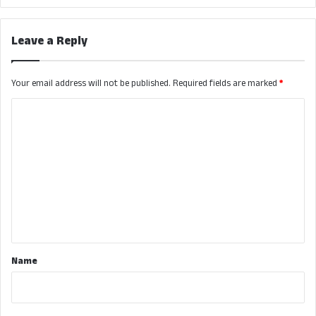
Leave a Reply
Your email address will not be published.
Required fields are marked
*
C
o
m
m
e
n
t
*
Name