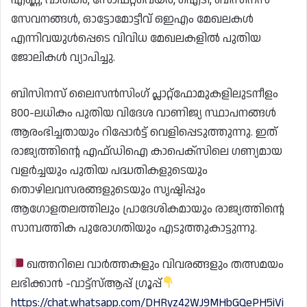
സേവനങ്ങൾ, ഓട്ടോമോട്ടീവ് ഒഇഎം മേഖലകൾ
എന്നിവയുൾപ്പെടെ വിവിധ മേഖലകളിൽ പുതിയ
ജോലികൾ വ്യാപിച്ചു.
ബിസിനസ് ലൈസൻസിംഗ് പ്ലാറ്റ്‌ഫോമുകളിലുടനീളം
800-ലധികം പുതിയ വിദേശ വാണിജ്യ സ്ഥാപനങ്ങൾ
ആരംഭിച്ചതായും റിപ്പോർട്ട് വെളിപ്പെടുത്തുന്നു. ഇത്
രാജ്യത്തിന്റെ എഫ്ഡിഐ കാപെക്സിലെ ഗണ്യമായ
വളർച്ചയും പുതിയ പദ്ധതികളുടെയും
തൊഴിലവസരങ്ങളുടെയും സൃഷ്ടിപ്പും
ആഗോളതലത്തിലും പ്രാദേശികമായും രാജ്യത്തിന്റെ
സാമ്പത്തിക പുരോഗതിയും എടുത്തുകാട്ടുന്നു.
ഖത്തറിലെ വാർത്തകളും വിവരങ്ങളും തത്സമയം
ലഭിക്കാൻ -വാട്ട്സ്ആപ്പ് ഗ്രൂപ്പ്
https://chat.whatsapp.com/DHRyz42WJ9MHbGQePH5iVi