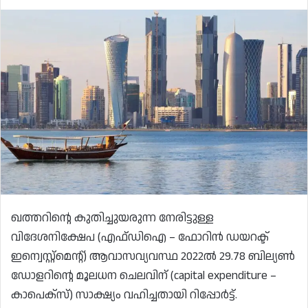
ഖത്തറിന്റെ കുതിച്ചുയരുന്ന നേരിട്ടുള്ള
വിദേശനിക്ഷേപ (എഫ്ഡിഐ – ഫോറിൻ ഡയറക്ട്
ഇന്വെസ്റ്റ്മെന്റ്) ആവാസവ്യവസ്ഥ 2022ൽ 29.78 ബില്യൺ
ഡോളറിന്റെ മൂലധന ചെലവിന് (capital expenditure –
കാപെക്‌സ്) സാക്ഷ്യം വഹിച്ചതായി റിപ്പോർട്ട്.