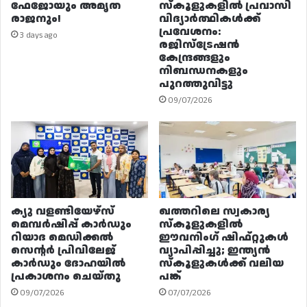
ഫേജോയും അമൃത
സ്കൂളുകളിൽ പ്രവാസി
രാജനും!
വിദ്യാർത്ഥികൾക്ക്
പ്രവേശനം:
3 days ago
രജിസ്ട്രേഷൻ
കേന്ദ്രങ്ങളും
നിബന്ധനകളും
പുറത്തുവിട്ടു
09/07/2026
ക്യു വളണ്ടിയേഴ്‌സ്
ഖത്തറിലെ സ്വകാര്യ
മെമ്പർഷിപ്പ് കാർഡും
സ്കൂളുകളിൽ
റിയാദ മെഡിക്കൽ
ഈവനിംഗ് ഷിഫ്റ്റുകൾ
സെന്റർ പ്രിവിലേജ്
വ്യാപിപ്പിച്ചു; ഇന്ത്യൻ
കാർഡും ദോഹയിൽ
സ്കൂളുകൾക്ക് വലിയ
പ്രകാശനം ചെയ്തു
പങ്ക്
09/07/2026
07/07/2026