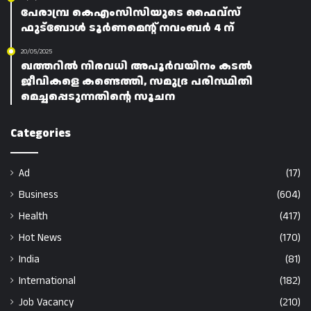
പേരാമ്പ്ര കെഎംസിസിയുടെ ഫൈവ്‌സ്
ഫുട്‌ബോൾ ടൂർണമെന്റ് നവംബർ 4 ന്
20/05/2025
ഖത്തറിൽ നിരവധി അപൂർവയിനം കടൽ
ജീവികളെ കണ്ടെത്തി, സമുദ്ര പരിസ്ഥിതി
മെച്ചപ്പെടുന്നതിന്റെ സൂചന
Categories
Ad
(17)
Business
(604)
Health
(417)
Hot News
(170)
India
(81)
International
(182)
Job Vacancy
(210)