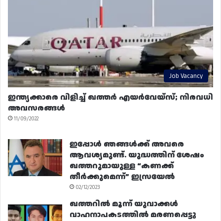
Job Vacancy
ഇന്ത്യക്കാരെ വിളിച്ച് ഖത്തർ എയർവേയ്‌സ്; നിരവധി
അവസരങ്ങൾ
11/09/2022
ഇപ്പോൾ ഞങ്ങൾക്ക് അവരെ
ആവശ്യമുണ്ട്. യുദ്ധത്തിന് ശേഷം
ഖത്തറുമായുള്ള “കണക്ക്
തീർക്കുമെന്ന്” ഇസ്രയേൽ
02/12/2023
ഖത്തറിൽ മൂന്ന് യുവാക്കൾ
വാഹനാപകടത്തിൽ മരണപ്പെട്ടു