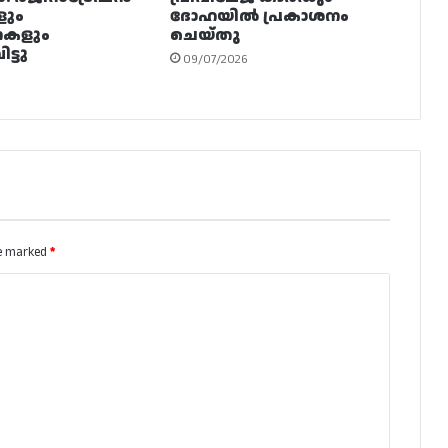
ളും
ദോഹയിൽ പ്രകാശനം
നകളും
ചെയ്തു
ട്ടു
09/07/2026
re marked
*