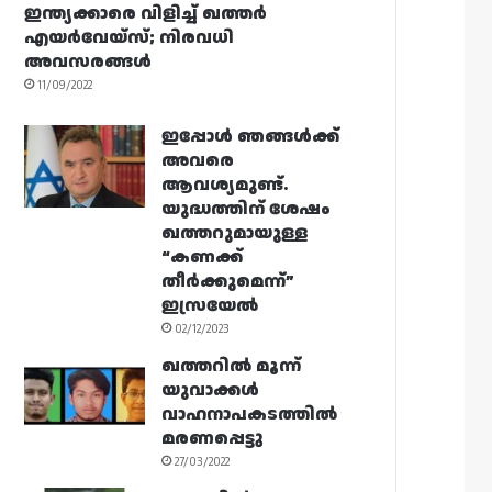
ഇന്ത്യക്കാരെ വിളിച്ച് ഖത്തർ
എയർവേയ്‌സ്; നിരവധി
അവസരങ്ങൾ
11/09/2022
ഇപ്പോൾ ഞങ്ങൾക്ക്
അവരെ
ആവശ്യമുണ്ട്.
യുദ്ധത്തിന് ശേഷം
ഖത്തറുമായുള്ള
“കണക്ക്
തീർക്കുമെന്ന്”
ഇസ്രയേൽ
02/12/2023
ഖത്തറിൽ മൂന്ന്
യുവാക്കൾ
വാഹനാപകടത്തിൽ
മരണപ്പെട്ടു
27/03/2022