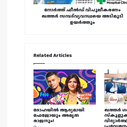
നോർത്ത് ഫീൽഡ് വിപുലീകരണം
ഖത്തർ സമ്പദ്‌വ്യവസ്ഥയെ അടിമുടി
ഉയർത്തും
Related Articles
ദോഹയിൽ ആദ്യമായി
ഖത്തർ ഗ
ഫേജോയും അമൃത
സ്കൂളുക
രാജനും!
വിദ്യാർത്
പ്രവേശന