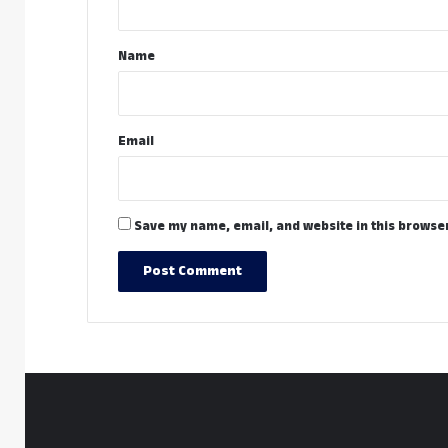
t
*
Name
Email
Save my name, email, and website in this browser