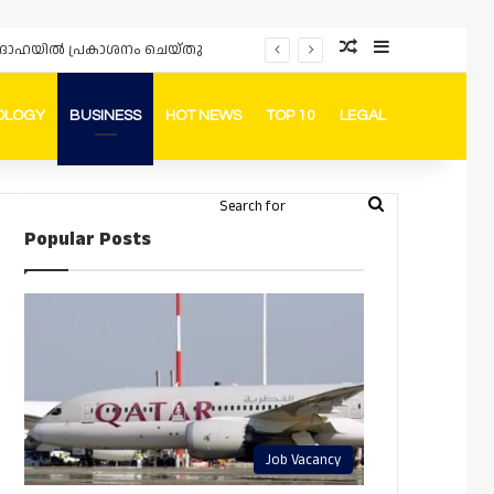
Random Article
Sidebar
പ്രൊമോഷനുകളും ഓഫറുകളും നൽകുമ്പോൾ ഉപഭോക്താക്കളുടെ അവകാശങ്ങൾ ഉറപ്പാക്കണമെന്ന് ഖത്തർ വാണിജ്യ വ്യവസായ മന്ത്രാലയത്തിന്റെ (MoCI) നിർദ്ദേശം
OLOGY
BUSINESS
HOT NEWS
TOP 10
LEGAL
ook
stagram
Telegram
Whatsapp
Random Article
Switch skin
Search
Login
Popular Posts
for
Job Vacancy