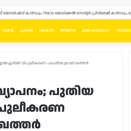
HOME
QATAR
HEALTH
SPORTS
JOB VACANCY
TECHN
Faceb
In
തിയ എൽഎൻജി വിപുലീകരണ പദ്ധതിയുമായി ഖത്തർ
രഖ്യാപനം; പുതിയ
പുലീകരണ
 ഖത്തർ