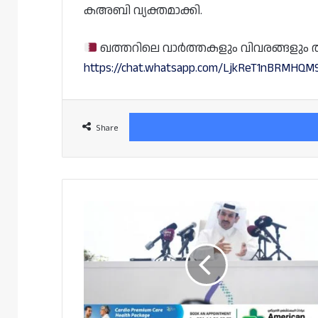
കഅബി വ്യക്തമാക്കി.
ഖത്തറിലെ വാർത്തകളും വിവരങ്ങളും തത്സമ
https://chat.whatsapp.com/LjkReT1nBRMHQ
Share
നോർത്ത്
ഫീൽഡ്
വിപുലീകരണം
ഖത്തർ
സമ്പദ്‌വ്യവസ്ഥയെ
അടിമുടി
ഉയർത്തും