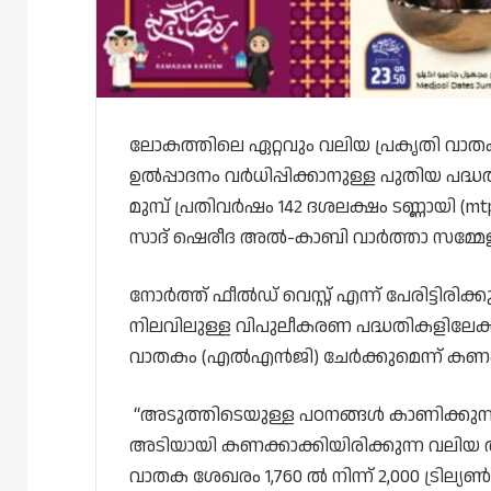
ലോകത്തിലെ ഏറ്റവും വലിയ പ്രകൃതി വാ
ഉൽപ്പാദനം വർധിപ്പിക്കാനുള്ള പുതിയ പദ്ധത
മുമ്പ് പ്രതിവർഷം 142 ദശലക്ഷം ടണ്ണായി (mt
സാദ് ഷെരീദ അൽ-കാബി വാർത്താ സമ്മേ
നോർത്ത് ഫീൽഡ് വെസ്റ്റ് എന്ന് പേരിട്ടിര
നിലവിലുള്ള വിപുലീകരണ പദ്ധതികളിലേക്ക
വാതകം (എൽഎൻജി) ചേർക്കുമെന്ന് കണക്ക
“അടുത്തിടെയുള്ള പഠനങ്ങൾ കാണിക്കുന്ന
അടിയായി കണക്കാക്കിയിരിക്കുന്ന വലിയ അ
വാതക ശേഖരം 1,760 ൽ നിന്ന് 2,000 ട്രില്