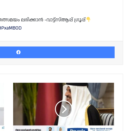
യം ലഭിക്കാൻ -വാട്ട്സ്ആപ്പ് ഗ്രൂപ്പ്
M9PxaMBOD
Facebook
ഹമാസ്
രാഷ്ട്രീയ
കാര്യ
മേധാവിയുമായി
കൂടിക്കാഴ്ച
നടത്തി
അമീർ