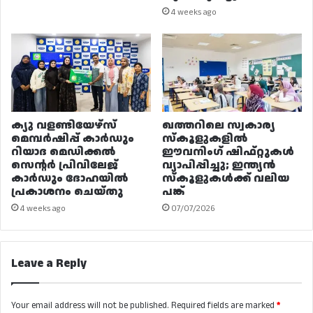
4 weeks ago
ക്യു വളണ്ടിയേഴ്‌സ്
ഖത്തറിലെ സ്വകാര്യ
മെമ്പർഷിപ്പ് കാർഡും
സ്കൂളുകളിൽ
റിയാദ മെഡിക്കൽ
ഈവനിംഗ് ഷിഫ്റ്റുകൾ
സെന്റർ പ്രിവിലേജ്
വ്യാപിപ്പിച്ചു; ഇന്ത്യൻ
കാർഡും ദോഹയിൽ
സ്കൂളുകൾക്ക് വലിയ
പ്രകാശനം ചെയ്തു
പങ്ക്
4 weeks ago
07/07/2026
Leave a Reply
Your email address will not be published.
Required fields are marked
*