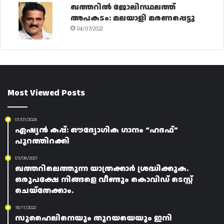
ഖത്തറിൽ ജോലിസ്ഥലത്ത്
അപകടം: മലയാളി മരണപ്പെട്ടു
04/07/2022
Most Viewed Posts
01/01/2024
ഏഷ്യൻ കപ്പ്: ഔദ്യോഗിക ഗാനം “ഹദഫ്”
പുറത്തിറക്കി
03/06/2021
ഖത്തറിലെത്തുന്ന യാത്രക്കാർ ശ്രദ്ധിക്കുക.
ഒരുപക്ഷേ നിങ്ങളെ വീണ്ടും കൊവിഡ് ടെസ്റ്റ്
ചെയ്തേക്കാം.
18/11/2022
സുഹൈലിനെയും തുറയയെയും ഇനി