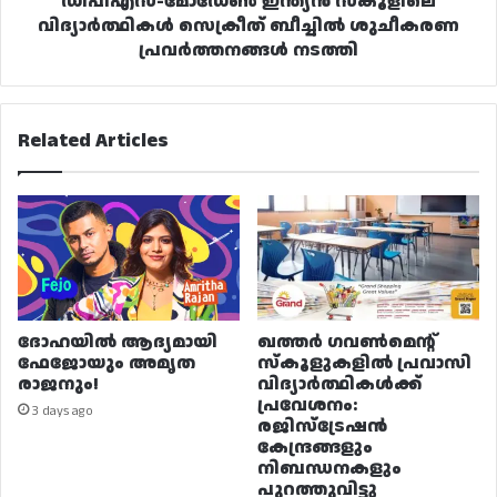
ഡിപിഎസ്-മോഡേൺ ഇന്ത്യൻ സ്‌കൂളിലെ
വിദ്യാർത്ഥികൾ സെക്രീത് ബീച്ചിൽ ശുചീകരണ
പ്രവർത്തനങ്ങൾ നടത്തി
Related Articles
ദോഹയിൽ ആദ്യമായി
ഖത്തർ ഗവൺമെന്റ്
ഫേജോയും അമൃത
സ്കൂളുകളിൽ പ്രവാസി
രാജനും!
വിദ്യാർത്ഥികൾക്ക്
പ്രവേശനം:
3 days ago
രജിസ്ട്രേഷൻ
കേന്ദ്രങ്ങളും
നിബന്ധനകളും
പുറത്തുവിട്ടു