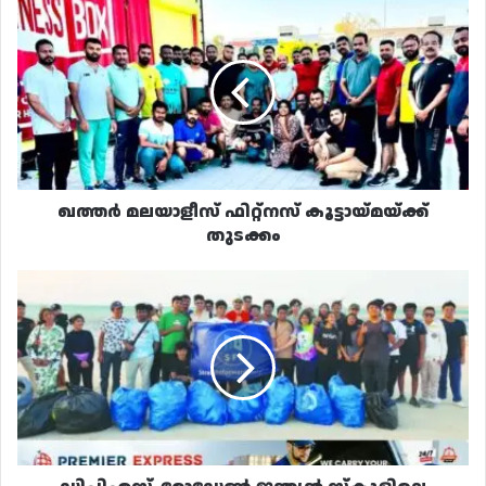
ഖത്തർ
മലയാളീസ്
ഫിറ്റ്നസ്
കൂട്ടായ്മയ്ക്ക്
തുടക്കം
ഖത്തർ മലയാളീസ് ഫിറ്റ്നസ് കൂട്ടായ്മയ്ക്ക്
തുടക്കം
ഡിപിഎസ്-
മോഡേൺ
ഇന്ത്യൻ
സ്‌കൂളിലെ
വിദ്യാർത്ഥികൾ
സെക്രീത്
ബീച്ചിൽ
ശുചീകരണ
പ്രവർത്തനങ്ങൾ
നടത്തി