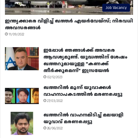
Job Vacancy
ഇന്ത്യക്കാരെ വിളിച്ച് ഖത്തർ എയർവേയ്‌സ്; നിരവധി
അവസരങ്ങൾ
11/09/2022
ഇപ്പോൾ ഞങ്ങൾക്ക് അവരെ
ആവശ്യമുണ്ട്. യുദ്ധത്തിന് ശേഷം
ഖത്തറുമായുള്ള “കണക്ക്
തീർക്കുമെന്ന്” ഇസ്രയേൽ
02/12/2023
ഖത്തറിൽ മൂന്ന് യുവാക്കൾ
വാഹനാപകടത്തിൽ മരണപ്പെട്ടു
27/03/2022
ഖത്തറിൽ വാഹനമിടിച്ച് മലയാളി
യുവാവ് മരണപ്പെട്ടു
26/06/2022