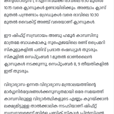
കിൻ്റർഗാർട്ടൻ I, II എന്നിവയ്ക്ക് രാവിലെ 6:30 മുതൽ
10.15 വരെ ക്ലാസുകൾ ഉണ്ടായിരിക്കും. അഞ്ചാം ക്ലാസ്
മുതൽ പന്ത്രണ്ടാം ഗ്രേഡുകൾ വരെ രാവിലെ 10:30
മുതൽ വൈകിട്ട് അഞ്ച് വരെയാണ് ക്ലാസുകൾ.
ഈ ഷിഫ്റ്റ് സമ്പ്രദായം അബു ഹമൂർ കാമ്പസിനു
മാത്രമേ ബാധകമാകൂ; നുഐജയിലെ രണ്ട് പ്രൈമറി
സ്‌കൂളുകളിൽ പതിവ് പ്രഭാത ഷെഡ്യൂൾ തുടരും.
സ്‌കൂളിൽ സെപ്റ്റംബർ 1 മുതൽ ഓൺലൈൻ
ക്ലാസുകൾ നടക്കുന്നു, സെപ്റ്റംബർ 8, 9 തീയതികളിൽ
ഇത് തുടരും.
വിദ്യാഭ്യാസ-ഉന്നത വിദ്യാഭ്യാസ മന്ത്രാലയത്തിൻ്റെ
മാർഗ്ഗനിർദ്ദേശങ്ങൾക്കനുസൃതമായി ഒരേ സമയത്ത്
കാമ്പസിലുള്ള വിദ്യാർത്ഥികളുടെ എണ്ണം കുറയ്ക്കാൻ
ലക്ഷ്യമിട്ടുള്ള താൽക്കാലിക നടപടിയാണ് ഷിഫ്റ്റ്
സമ്പ്രദായമെന്ന് ബിർള പബ്ലിക് സ്‌കൂൾ പ്രിൻസിപ്പൽ