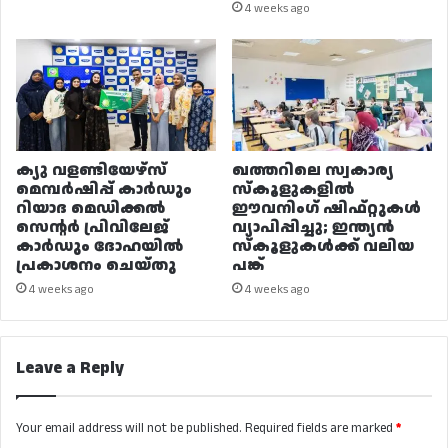
4 weeks ago
ക്യു വളണ്ടിയേഴ്‌സ്
ഖത്തറിലെ സ്വകാര്യ
മെമ്പർഷിപ്പ് കാർഡും
സ്കൂളുകളിൽ
റിയാദ മെഡിക്കൽ
ഈവനിംഗ് ഷിഫ്റ്റുകൾ
സെന്റർ പ്രിവിലേജ്
വ്യാപിപ്പിച്ചു; ഇന്ത്യൻ
കാർഡും ദോഹയിൽ
സ്കൂളുകൾക്ക് വലിയ
പ്രകാശനം ചെയ്തു
പങ്ക്
4 weeks ago
4 weeks ago
Leave a Reply
Your email address will not be published.
Required fields are marked
*