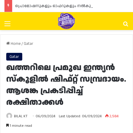
പ്രൊമോഷനുകളും ഓഫറുകളും നൽകുമ്പോൾ ഉപഭോക്താക്കളുടെ അവകാശങ്ങൾ ഉറപ്പാക്കണമെന്ന് ഖത്തർ വാണിജ്യ വ്യവസായ മന്ത്രാലയത്തിന്റെ (MoCI) നിർദ്ദേശം
Menu
Se
Home
/
Qatar
Qatar
ഖത്തറിലെ പ്രമുഖ ഇന്ത്യൻ
സ്‌കൂളിൽ ഷിഫ്റ്റ് സമ്പ്രദായം.
ആശങ്ക പ്രകടിപ്പിച്ച്
രക്ഷിതാക്കൾ
BILAL KT
06/09/2024
Last Updated: 06/09/2024
2,584
1 minute read