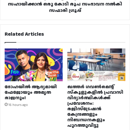
ഗ്രൂപ്പ്
സഹായിക്കാൻ ഒരു കോടി രൂപ സംഭാവന നൽകി
സഫാരി ഗ്രൂപ്പ്
Related Articles
ദോഹയിൽ ആദ്യമായി
ഖത്തർ ഗവൺമെന്റ്
ഫേജോയും അമൃത
സ്കൂളുകളിൽ പ്രവാസി
രാജനും!
വിദ്യാർത്ഥികൾക്ക്
പ്രവേശനം:
16 hours ago
രജിസ്ട്രേഷൻ
കേന്ദ്രങ്ങളും
നിബന്ധനകളും
പുറത്തുവിട്ടു