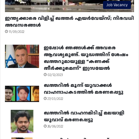
Job Vacancy
ഇന്ത്യക്കാരെ വിളിച്ച് ഖത്തർ എയർവേയ്‌സ്; നിരവധി
അവസരങ്ങൾ
11/09/2022
ഇപ്പോൾ ഞങ്ങൾക്ക് അവരെ
ആവശ്യമുണ്ട്. യുദ്ധത്തിന് ശേഷം
ഖത്തറുമായുള്ള “കണക്ക്
തീർക്കുമെന്ന്” ഇസ്രയേൽ
02/12/2023
ഖത്തറിൽ മൂന്ന് യുവാക്കൾ
വാഹനാപകടത്തിൽ മരണപ്പെട്ടു
27/03/2022
ഖത്തറിൽ വാഹനമിടിച്ച് മലയാളി
യുവാവ് മരണപ്പെട്ടു
26/06/2022