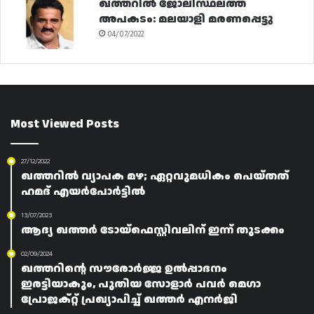
ഖത്തറിൽ ജോലിസ്ഥലത്ത്
അപകടം: മലയാളി മരണപ്പെട്ടു
04/07/2022
Most Viewed Posts
27/12/2022
ഖത്തറിൽ വ്യാപക മഴ; ഏറ്റവുമധികം പെയ്തത്
ഹമദ് എയർപോർട്ടിൽ
13/07/2023
ആദ്യ ഖത്തർ ടോയ്ഫെസ്റ്റിവലിന് ഇന്ന് തുടക്കം
02/09/2024
ഖത്തറിന്റെ സൗരോർജ്ജ ഉൽപ്പാദനം
ഇരട്ടിയാകും, പുതിയ സോളാർ പവർ മെഗാ
പ്രോജക്റ്റ് പ്രഖ്യാപിച്ച് ഖത്തർ എനർജി