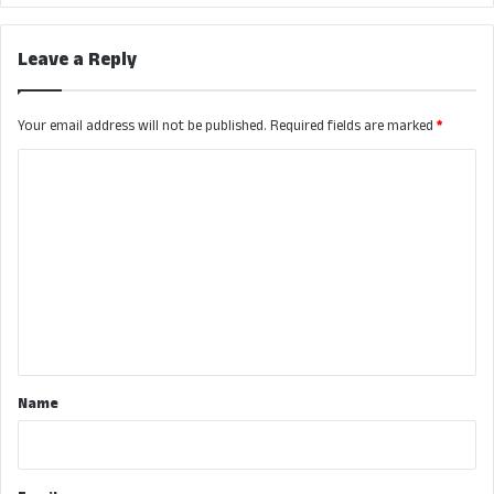
Leave a Reply
Your email address will not be published.
Required fields are marked
*
C
o
m
m
e
n
t
*
Name