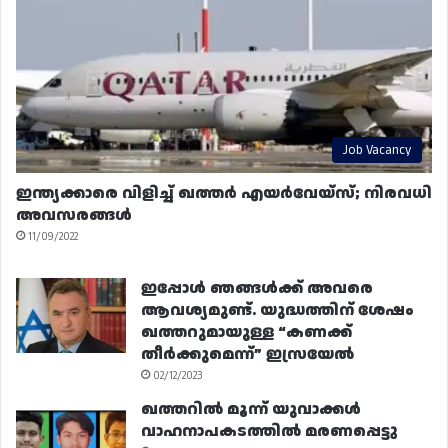
Job Vacancy
ഇന്ത്യക്കാരെ വിളിച്ച് ഖത്തർ എയർവേയ്‌സ്; നിരവധി
അവസരങ്ങൾ
11/09/2022
ഇപ്പോൾ ഞങ്ങൾക്ക് അവരെ
ആവശ്യമുണ്ട്. യുദ്ധത്തിന് ശേഷം
ഖത്തറുമായുള്ള “കണക്ക്
തീർക്കുമെന്ന്” ഇസ്രയേൽ
02/12/2023
ഖത്തറിൽ മൂന്ന് യുവാക്കൾ
വാഹനാപകടത്തിൽ മരണപ്പെട്ടു