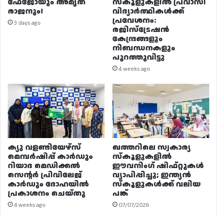
ഫേജോയും അമൃത
സ്കൂളുകളിൽ പ്രവാസി
രാജനും!
വിദ്യാർത്ഥികൾക്ക്
പ്രവേശനം:
3 days ago
രജിസ്ട്രേഷൻ
കേന്ദ്രങ്ങളും
നിബന്ധനകളും
പുറത്തുവിട്ടു
4 weeks ago
ക്യു വളണ്ടിയേഴ്‌സ്
ഖത്തറിലെ സ്വകാര്യ
മെമ്പർഷിപ്പ് കാർഡും
സ്കൂളുകളിൽ
റിയാദ മെഡിക്കൽ
ഈവനിംഗ് ഷിഫ്റ്റുകൾ
സെന്റർ പ്രിവിലേജ്
വ്യാപിപ്പിച്ചു; ഇന്ത്യൻ
കാർഡും ദോഹയിൽ
സ്കൂളുകൾക്ക് വലിയ
പ്രകാശനം ചെയ്തു
പങ്ക്
4 weeks ago
07/07/2026