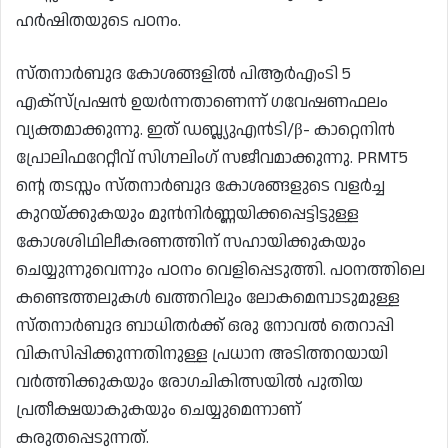
ഹർഷിതയുടെ പഠനം.
സ്തനാർബുദ കോശങ്ങളിൽ പി‌ആർ‌എം‌ടി 5
എക്സ്പ്രഷൻ ഉയർന്നതാണെന്ന് ഗവേഷണഫലം
വ്യക്തമാക്കുന്നു. ഇത് ഡബ്ല്യുഎൻ‌ടി/β- കാറ്റെനിൻ
പ്രോലിഫറേറ്റീവ് സിഗ്നലിംഗ് സജീവമാക്കുന്നു. PRMT5
ന്റെ തടസ്സം സ്തനാർബുദ കോശങ്ങളുടെ വളർച്ച
കുറയ്ക്കുകയും മുന്‍നിര്‍ണ്ണയിക്കപ്പെട്ടിട്ടുള്ള
കോശശിഥിലീകരണത്തിന് സഹായിക്കുകയും
ചെയ്യുന്നുവെന്നും പഠനം വെളിപ്പെടുത്തി. പഠനത്തിലെ
കണ്ടെത്തലുകൾ ഖത്തറിലും ലോകമെമ്പാടുമുള്ള
സ്തനാർബുദ ബാധിതർക്ക് ഒരു നോവൽ തെറാപ്പി
വികസിപ്പിക്കുന്നതിനുള്ള പ്രധാന അടിത്തറയായി
വർത്തിക്കുകയും രോഗചികിത്സയിൽ പുതിയ
പ്രതീക്ഷയാകുകയും ചെയ്യുമെന്നാണ്
കരുതപ്പെടുന്നത്.