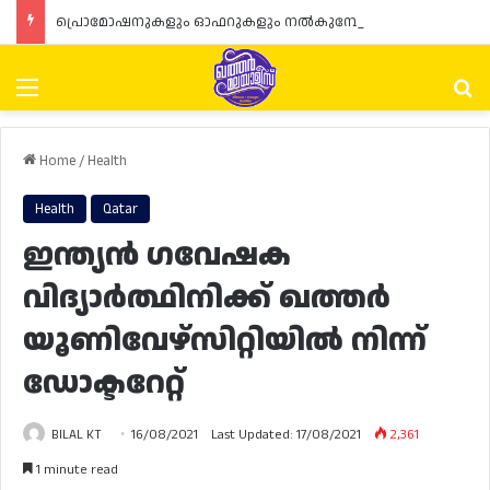
പ്രൊമോഷനുകളും ഓഫറുകളും നൽകുമ്പോൾ ഉപഭോക്താക്കളുടെ അവകാശങ്ങൾ ഉറപ്പാക്കണമെന്ന് ഖത്തർ വാണിജ്യ വ്യവസായ മന്ത്രാലയത്തിന്റെ (MoCI) നിർദ്ദേശം
Menu
Se
Home
/
Health
Health
Qatar
ഇന്ത്യൻ ഗവേഷക
വിദ്യാർത്ഥിനിക്ക് ഖത്തർ
യൂണിവേഴ്‌സിറ്റിയിൽ നിന്ന്
ഡോക്ടറേറ്റ്
BILAL KT
16/08/2021
Last Updated: 17/08/2021
2,361
1 minute read