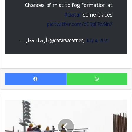
Chances of mist to fog formation at
#Qatar
some places
pic.twitter.com/zCBpFRvNn7
— أرصاد قطر (@qatarweather)
July 4, 2021
Facebook
Wh
പൊള്ളുന്ന
പകലിൽ
പണിയെടുപ്പിച്ചു.
കഴിഞ്ഞ
മാസം