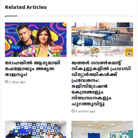
Related Articles
ദോഹയിൽ ആദ്യമായി
ഖത്തർ ഗവൺമെന്റ്
ഫേജോയും അമൃത
സ്കൂളുകളിൽ പ്രവാസി
രാജനും!
വിദ്യാർത്ഥികൾക്ക്
പ്രവേശനം:
2 days ago
രജിസ്ട്രേഷൻ
കേന്ദ്രങ്ങളും
നിബന്ധനകളും
പുറത്തുവിട്ടു
4 weeks ago