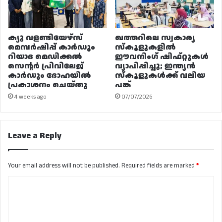
ക്യു വളണ്ടിയേഴ്‌സ്
ഖത്തറിലെ സ്വകാര്യ
മെമ്പർഷിപ്പ് കാർഡും
സ്കൂളുകളിൽ
റിയാദ മെഡിക്കൽ
ഈവനിംഗ് ഷിഫ്റ്റുകൾ
സെന്റർ പ്രിവിലേജ്
വ്യാപിപ്പിച്ചു; ഇന്ത്യൻ
കാർഡും ദോഹയിൽ
സ്കൂളുകൾക്ക് വലിയ
പ്രകാശനം ചെയ്തു
പങ്ക്
4 weeks ago
07/07/2026
Leave a Reply
Your email address will not be published.
Required fields are marked
*
C
o
m