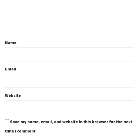
m
e
n
t
*
Name
Email
Website
Save my name, email, and website in this browser for the next
time I comment.