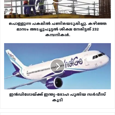
അടച്ചുപൂട്ടൽ
ശിക്ഷ
നേരിട്ടത്
232
കമ്പനികൾ.
പൊള്ളുന്ന പകലിൽ പണിയെടുപ്പിച്ചു. കഴിഞ്ഞ
മാസം അടച്ചുപൂട്ടൽ ശിക്ഷ നേരിട്ടത് 232
കമ്പനികൾ.
ഇൻഡിഗോയ്ക്ക്
ഇന്ത്യ-
ദോഹ
പുതിയ
സർവീസ്
കൂടി
ഇൻഡിഗോയ്ക്ക് ഇന്ത്യ-ദോഹ പുതിയ സർവീസ്
കൂടി