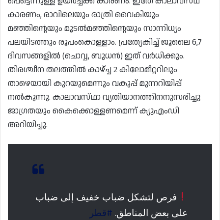
പെട്ടെന്നുള്ള ഉയർച്ചക്ക് കാരണം. ഇതേ കാലാവസ്‌ഥ
കാരണം, രാവിലെയും രാത്രി വൈകിയും
മഞ്ഞിന്റെയും മൂടൽമഞ്ഞിന്റെയും സാന്നിധ്യം
പലയിടത്തും രൂപംകൊള്ളാം. പ്രത്യേകിച്ച് ജൂലൈ 6,7
ദിവസങ്ങളിൽ (ചൊവ്വ, ബുധൻ) ഇത് വർധിക്കും.
തിരശ്ചീന തലത്തിൽ കാഴ്ച്ച 2 കിലോമീറ്ററിലും
താഴെയായി കുറയുമെന്നും വകുപ്പ് മുന്നറിയിപ്പ്
നൽകുന്നു. കാലാവസ്‌ഥാ വ്യതിയാനത്തിനനുസരിച്ചു
ജാഗ്രതയും കൈക്കൊള്ളണമെന്ന് ക്യുഎംഡി
അറിയിച്ചു.
فرص لتشكل ضباب خفيف إلى ضباب
على بعض المناطق.
#قطر