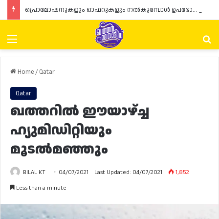
പ്രൊമോഷനുകളും ഓഫറുകളും നൽകുമ്പോൾ ഉപഭോക്താക്കളുടെ അവകാശങ്ങൾ ഉറപ്പാക്കണമെന്ന് ഖത്തർ വാണിജ്യ വ്യവസായ മന്ത്രാലയത്തിന്റെ (MoCI) നിർദ്ദേശം
Menu
Se
Home
/
Qatar
Qatar
ഖത്തറിൽ ഈയാഴ്ച്ച
ഹ്യുമിഡിറ്റിയും
മൂടൽമഞ്ഞും
BILAL KT
04/07/2021
Last Updated: 04/07/2021
1,852
Less than a minute