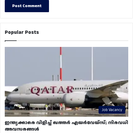
Popular Posts
Job Vacancy
ഇന്ത്യക്കാരെ വിളിച്ച് ഖത്തർ എയർവേയ്‌സ്; നിരവധി
അവസരങ്ങൾ