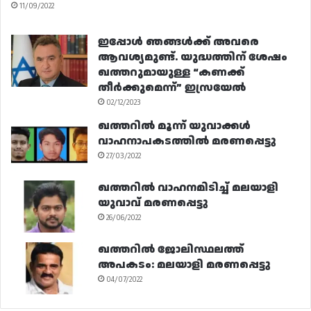
11/09/2022
ഇപ്പോൾ ഞങ്ങൾക്ക് അവരെ
ആവശ്യമുണ്ട്. യുദ്ധത്തിന് ശേഷം
ഖത്തറുമായുള്ള “കണക്ക്
തീർക്കുമെന്ന്” ഇസ്രയേൽ
02/12/2023
ഖത്തറിൽ മൂന്ന് യുവാക്കൾ
വാഹനാപകടത്തിൽ മരണപ്പെട്ടു
27/03/2022
ഖത്തറിൽ വാഹനമിടിച്ച് മലയാളി
യുവാവ് മരണപ്പെട്ടു
26/06/2022
ഖത്തറിൽ ജോലിസ്ഥലത്ത്
അപകടം: മലയാളി മരണപ്പെട്ടു
04/07/2022