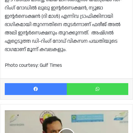
റിംഗ് റോഡിൽ ലുലു ഇന്റർസെക്ഷൻ, ന്യൂജാ
ഇന്റർസെക്ഷൻ (ദി മാൾ) എന്നിവ ട്രാഫിക്കിനായി
ഭാഗികമായി തുറന്നതിനെ തുടർന്നാണ് ഫരീജ് അൽ
അലി ഇന്റർസെക്ഷനും തുറക്കുന്നത്. അഷ്ഗൽ
ഏറ്റെടുത്ത ഡി-റിംഗ് റോഡ് വികസന പദ്ധതിയുടെ
ഭാഗമാണ് മൂന്ന് കവലകളും.
Photo courtesy: Gulf Times
Facebook
Wh
ഖത്തറിൽ
കൊവിഡ്
മൂന്നാം
തരംഗം