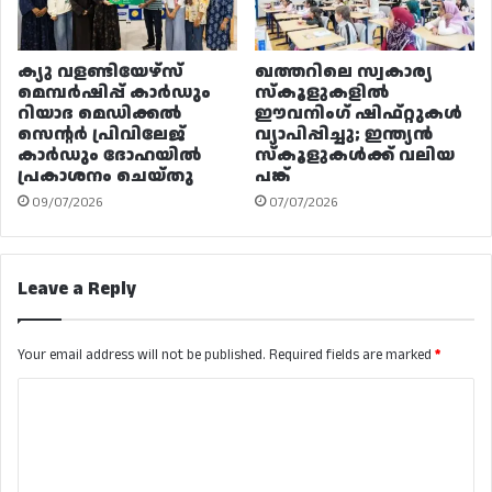
ക്യു വളണ്ടിയേഴ്‌സ്
ഖത്തറിലെ സ്വകാര്യ
മെമ്പർഷിപ്പ് കാർഡും
സ്കൂളുകളിൽ
റിയാദ മെഡിക്കൽ
ഈവനിംഗ് ഷിഫ്റ്റുകൾ
സെന്റർ പ്രിവിലേജ്
വ്യാപിപ്പിച്ചു; ഇന്ത്യൻ
കാർഡും ദോഹയിൽ
സ്കൂളുകൾക്ക് വലിയ
പ്രകാശനം ചെയ്തു
പങ്ക്
09/07/2026
07/07/2026
Leave a Reply
Your email address will not be published.
Required fields are marked
*
C
o
m