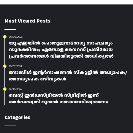
Most Viewed Posts
30/05/2026
യുഎഇയിൽ പൊതുജനാരോഗ്യ സാഹചര്യം
സുരക്ഷിതം; എബോള വൈറസ് പ്രതിരോധ
പ്രവർത്തനങ്ങൾ വിലയിരുത്തി അധികൃതർ
26/07/2024
നോബിൾ ഇന്റർനാഷണൽ സ്‌കൂളിൽ അധ്യാപക/
അനധ്യാപക ഒഴിവുകൾ
14/11/2024
വെസ്റ്റ് ഇൻഡസ്ട്രിയൽ സ്ട്രീറ്റിൽ ഇന്ന്
അർദ്ധരാത്രി മുതൽ ഗതാഗതനിയന്ത്രണം
Categories