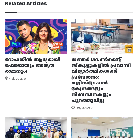
Related Articles
ദോഹയിൽ ആദ്യമായി
ഖത്തർ ഗവൺമെന്റ്
ഫേജോയും അമൃത
സ്കൂളുകളിൽ പ്രവാസി
രാജനും!
വിദ്യാർത്ഥികൾക്ക്
പ്രവേശനം:
4 days ago
രജിസ്ട്രേഷൻ
കേന്ദ്രങ്ങളും
നിബന്ധനകളും
പുറത്തുവിട്ടു
09/07/2026