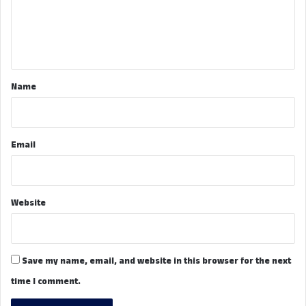
m
e
n
t
*
Name
Email
Website
Save my name, email, and website in this browser for the next
time I comment.