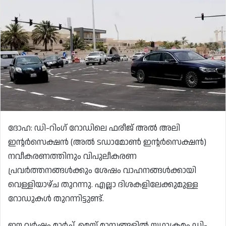
ദോഹ: ഡി-റിംഗ് റോഡിലെ ഫരീജ് അൽ അലി
ഇന്റർസെക്ഷൻ (അൽ ടഡാമോൺ ഇന്റർസെക്ഷൻ)
നവീകരണത്തിനും വിപുലീകരണ
പ്രവർത്തനങ്ങൾക്കും ശേഷം വാഹനങ്ങൾക്കായി
വെള്ളിയാഴ്ച തുറന്നു. എല്ലാ ദിശകളിലേക്കുമുള്ള
റോഡുകൾ തുറന്നിട്ടുണ്ട്.
ഈ വർഷം മാർച്ച്, മെയ് മാസങ്ങളിൽ യഥാക്രമം ഡി-