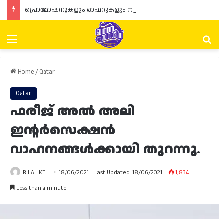
പ്രൊമോഷനുകളും ഓഫറുകളും നൽകുമ്പോൾ ഉപഭോക്താക്കളുടെ അവകാശങ്ങൾ ഉറപ്പാക്കണമെന്ന് ഖത്തർ വാണിജ്യ വ്യവസായ മന്ത്രാലയത്തിന്റെ (MoCI) നിർദ്ദേശം
Menu
Se
Home
/
Qatar
Qatar
ഫരീജ് അൽ അലി
ഇന്റർസെക്ഷൻ
വാഹനങ്ങൾക്കായി തുറന്നു.
BILAL KT
18/06/2021
Last Updated: 18/06/2021
1,834
Less than a minute