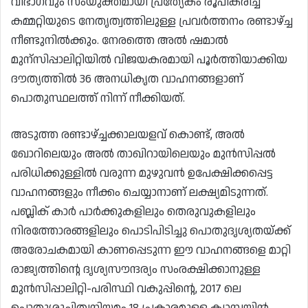
വിഭാഗവും സംയുക്തമായി പ്രത്യേകം രൂപീകരിച്ച
കമ്മറ്റിയുടെ നേതൃത്വത്തിലുള്ള പ്രവർത്തനം രണ്ടാഴ്ച്ച
നീണ്ടുനിൽക്കും. നേരത്തെ അൽ ഷമാൽ
മുന്സിപ്പാലിറ്റിയിൽ വിജയകരമായി പൂർത്തിയാക്കിയ
ദൗത്യത്തിൽ 36 അനധികൃത വാഹനങ്ങളാണ്
പൊതുസ്ഥലത്ത് നിന്ന് നീക്കിയത്.
അടുത്ത രണ്ടാഴ്ച്ചക്കാലയളവ് കൊണ്ട്, അൽ
ഖോറിലെയും അൽ താഖിറായിലെയും മുൻസിപ്പൽ
പരിധിക്കുള്ളിൽ വരുന്ന മുഴുവൻ ഉപേക്ഷിക്കപ്പെട്ട
വാഹനങ്ങളും നീക്കം ചെയ്യാനാണ് ലക്ഷ്യമിടുന്നത്.
പബ്ലിക് കാർ പാർക്കുകളിലും തെരുവുകളിലും
നിരത്തോരങ്ങളിലും പൊടിപിടിച്ചു പൊതുദൃശ്യതയ്ക്ക്
അരോചകമായി കാണപ്പെടുന്ന ഈ വാഹനങ്ങളെ മാറ്റി
രാജ്യത്തിന്റെ ദൃശ്യസൗന്ദര്യം സംരക്ഷിക്കാനുള്ള
മുൻസിപ്പാലിറ്റി-പരിസ്ഥി വകുപ്പിന്റെ, 2017 ലെ
പൊതുശുചിത്വനിയമം 18 പ്രകാരമുള്ള ക്യാമ്പയിൻ