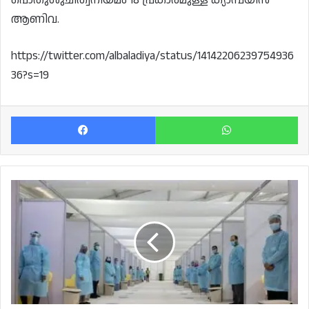
ആണിവ.
https://twitter.com/albaladiya/status/14142206239754936
36?s=19
Facebook
Wh
ഖത്തറിലെ
വലിയ
വാക്സിനേഷൻ
കേന്ദ്രം
തിങ്കളാഴ്ച്ച
വീണ്ടും
തുറക്കും.
നടന്നോ
ബൈക്കിലോ