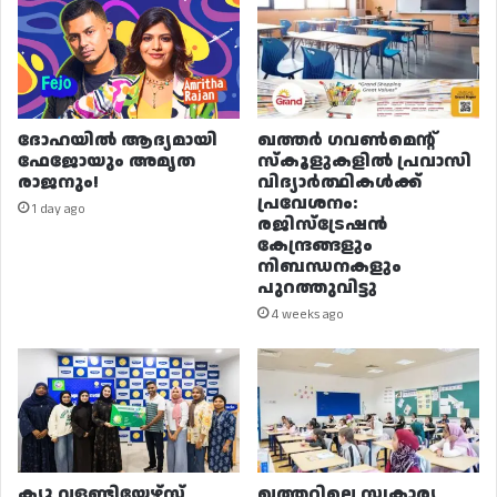
ദോഹയിൽ ആദ്യമായി
ഖത്തർ ഗവൺമെന്റ്
ഫേജോയും അമൃത
സ്കൂളുകളിൽ പ്രവാസി
രാജനും!
വിദ്യാർത്ഥികൾക്ക്
പ്രവേശനം:
1 day ago
രജിസ്ട്രേഷൻ
കേന്ദ്രങ്ങളും
നിബന്ധനകളും
പുറത്തുവിട്ടു
4 weeks ago
ക്യു വളണ്ടിയേഴ്‌സ്
ഖത്തറിലെ സ്വകാര്യ