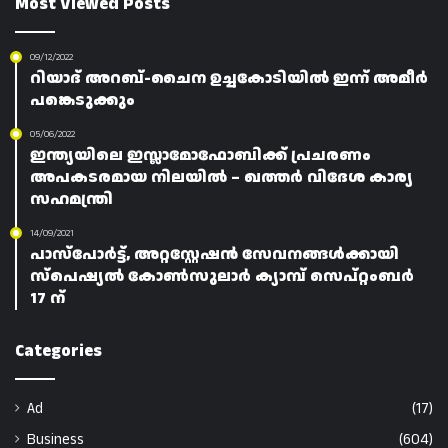
Most Viewed Posts
09/12/2022
റിയാദ് അറബ്-ചൈന ഉച്ചകോടിയിൽ ഇന്ന് അമീർ
പങ്കെടുക്കും
05/06/2022
ഇന്ത്യയിലെ ഇസ്ലാമോഫോബിക്ക് പ്രചരണം
അപകടരമായ നിലയിൽ – ഖത്തർ വിദേശ കാര്യ
സഹമന്ത്രി
14/09/2021
പാസ്പോർട്ട്, അറ്റസ്റ്റേഷൻ സേവനങ്ങൾക്കായി
സ്‌പെഷ്യൽ കോൺസുലാർ ക്യാമ്പ് സെപ്റ്റംബർ
17 ന്
Categories
Ad
(17)
Business
(604)