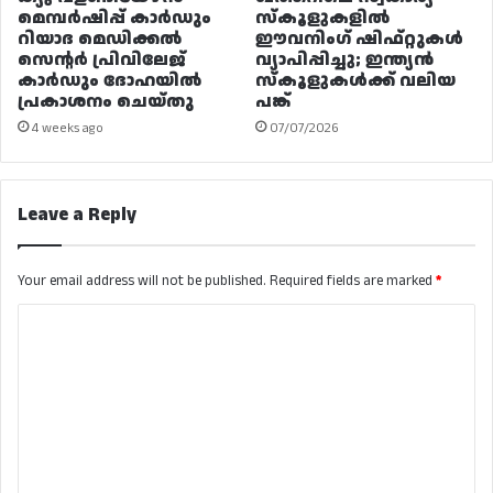
മെമ്പർഷിപ്പ് കാർഡും
സ്കൂളുകളിൽ
റിയാദ മെഡിക്കൽ
ഈവനിംഗ് ഷിഫ്റ്റുകൾ
സെന്റർ പ്രിവിലേജ്
വ്യാപിപ്പിച്ചു; ഇന്ത്യൻ
കാർഡും ദോഹയിൽ
സ്കൂളുകൾക്ക് വലിയ
പ്രകാശനം ചെയ്തു
പങ്ക്
4 weeks ago
07/07/2026
Leave a Reply
Your email address will not be published.
Required fields are marked
*
C
o
m
m
e
n