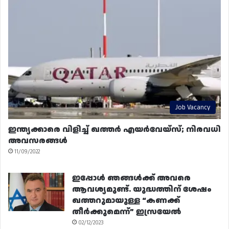
Job Vacancy
ഇന്ത്യക്കാരെ വിളിച്ച് ഖത്തർ എയർവേയ്‌സ്; നിരവധി
അവസരങ്ങൾ
11/09/2022
ഇപ്പോൾ ഞങ്ങൾക്ക് അവരെ
ആവശ്യമുണ്ട്. യുദ്ധത്തിന് ശേഷം
ഖത്തറുമായുള്ള “കണക്ക്
തീർക്കുമെന്ന്” ഇസ്രയേൽ
02/12/2023