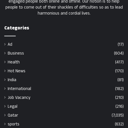
engaged people both online and offline. Our notion is to help
people to come out of their shackles of difficulties so as to lead
harmonious and cordial lives.
Categories
Ad
(17)
Business
(604)
Health
(417)
Hot News
(170)
India
(81)
International
(182)
Job Vacancy
(210)
Legal
(216)
Qatar
(7,035)
sports
(632)