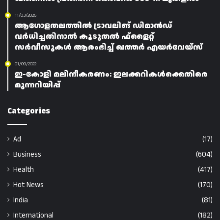
11/03/2025
ആഗോളതലത്തിൽ ട്രാവലിങ് ഡിമാൻഡ്
വർധിച്ചതിനാൽ കൂടുതൽ ഫ്‌ളൈറ്റ്
സർവീസുകൾ ആരംഭിച്ച് ഖത്തർ എയർവേയ്‌സ്
01/09/2022
ഇ-കോളി മലിനീകരണം: ഇലക്കറികൾക്കെതിരെ
മുന്നറിയിപ്പ്
Categories
Ad
(17)
Business
(604)
Health
(417)
Hot News
(170)
India
(81)
International
(182)