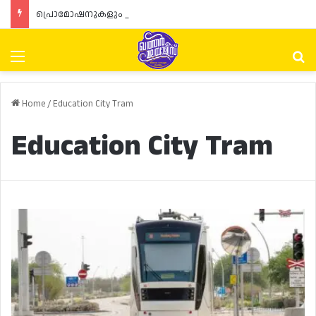
പ്രൊമോഷനുകളും ഓഫറുകളും നൽകുമ്പോൾ ഉപഭോക്താക്കളുടെ അവകാശങ്ങൾ ഉറപ്പാക്കണമെന്ന് ഖത്തർ വാണിജ്യ വ്യവസായ മന്ത്രാലയത്തിന്റെ (MoCI) നിർദ്ദേശം
Menu
Se
Home
/
Education City Tram
Education City Tram