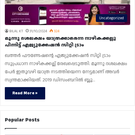
Uncategorized
BILAL KT
31/10/2024
324
മൂന്നു ദശലക്ഷം യാത്രക്കാരെന്ന നാഴികക്കല്ലു
പിന്നിട്ട് എജ്യുക്കേഷൻ സിറ്റി ട്രാം
ഖത്തർ ഫൗണ്ടേഷൻ്റെ എജ്യുക്കേഷൻ സിറ്റി ട്രാം
സുപ്രധാന നാഴികക്കല്ല് രേഖപ്പെടുത്തി. മൂന്നു ദശലക്ഷം
പേർ ഇതുവഴി യാത്ര നടത്തിയെന്ന നേട്ടമാണ് അവർ
സ്വന്തമാക്കിയത്. 2019 ഡിസംബറിൽ ബ്ലൂ…
Read More »
Popular Posts